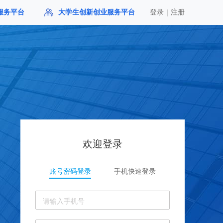
|
服务平台
大学生创新创业服务平台
登录
注册
欢迎登录
账号密码登录
手机快速登录