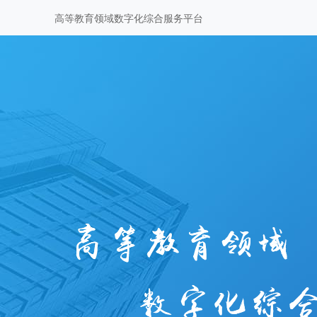
高等教育领域数字化综合服务平台