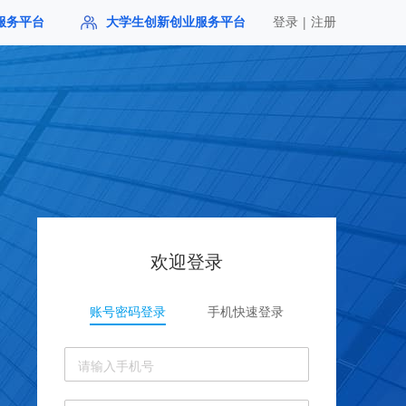
|
服务平台
大学生创新创业服务平台
登录
注册
欢迎登录
账号密码登录
手机快速登录