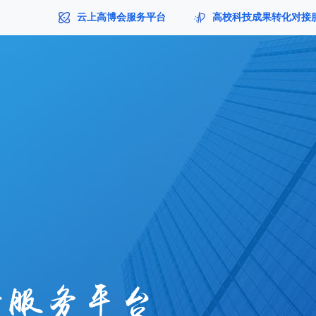
云上高博会服务平台
高校科技成果转化对接