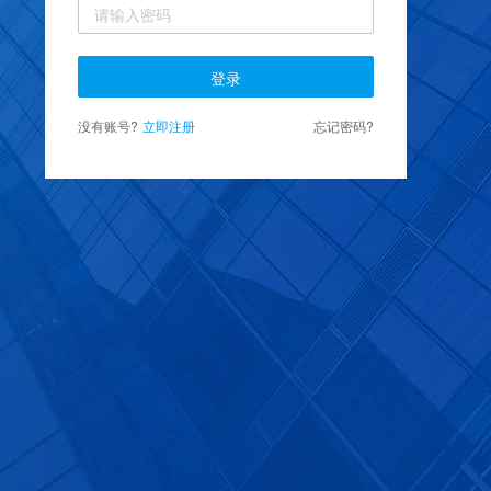
登录
没有账号?
立即注册
忘记密码?