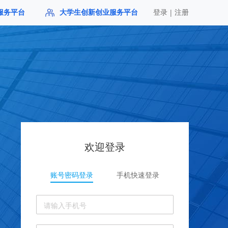
|
服务平台
大学生创新创业服务平台
登录
注册
欢迎登录
账号密码登录
手机快速登录