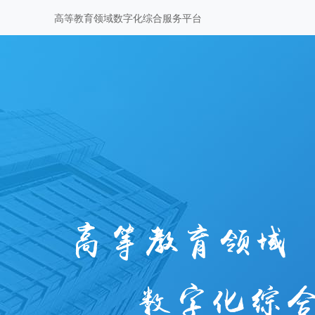
高等教育领域数字化综合服务平台