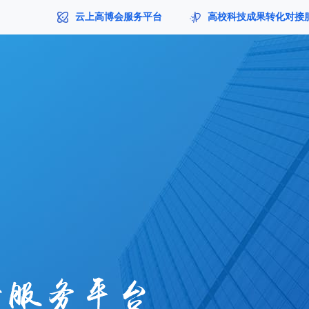
云上高博会服务平台
高校科技成果转化对接