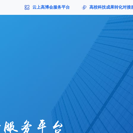
云上高博会服务平台
高校科技成果转化对接