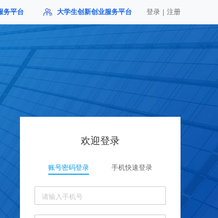
|
服务平台
大学生创新创业服务平台
登录
注册
欢迎登录
账号密码登录
手机快速登录