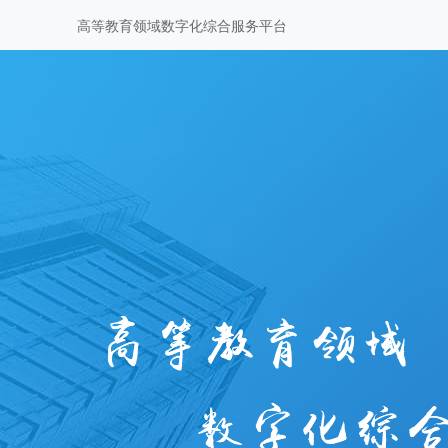
高等教育领域数字化综合服务平台