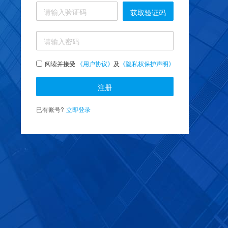
获取验证码
阅读并接受
《用户协议》
及
《隐私权保护声明》
注册
已有账号?
立即登录