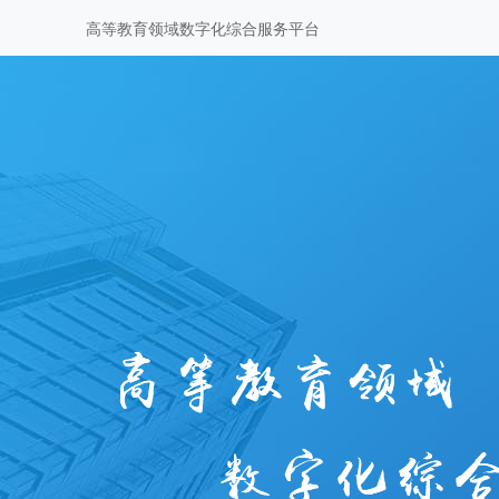
高等教育领域数字化综合服务平台