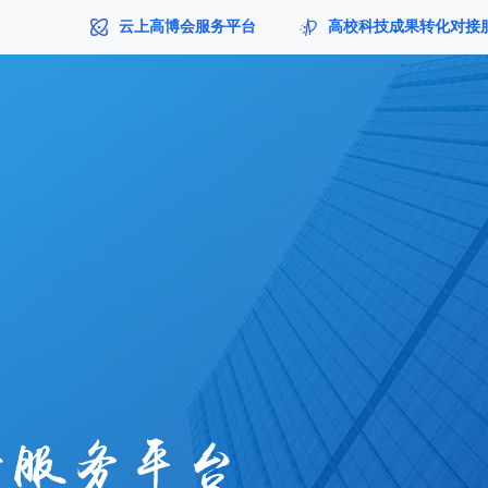
云上高博会服务平台
高校科技成果转化对接