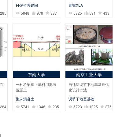
制备
FRP拉索锚固
青霉XLA
285
5848
978
387
5825
591
433
东南大学
南京工业大学
百
一种桥梁拱上填料用泡沫
自适应调节下地基基础优
混凝土
化设计方法
泡沫混凝土
调节下地基基础
284
5741
1346
235
5723
1025
275