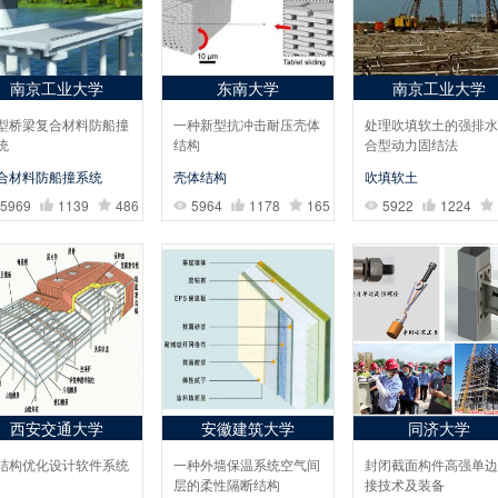
南京工业大学
东南大学
南京工业大学
型桥梁复合材料防船撞
一种新型抗冲击耐压壳体
处理吹填软土的强排水
统
结构
合型动力固结法
合材料防船撞系统
壳体结构
吹填软土
5969
1139
486
5964
1178
165
5922
1224
西安交通大学
安徽建筑大学
同济大学
结构优化设计软件系统
一种外墙保温系统空气间
封闭截面构件高强单边
层的柔性隔断结构
接技术及装备