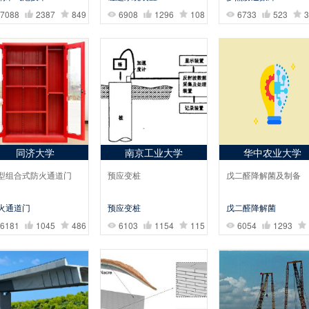
7088
2387
849
6908
1296
108
6733
523
3
同济大学
南京工业大学
华中农业大学
型组合式防火通道门
预应变桩
戊二醛降解菌及制备
火通道门
预应变桩
戊二醛降解菌
6181
1045
486
6103
1154
115
6054
1293