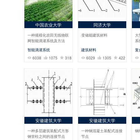
中国农业大学
同济大学
一种规模化农田无线物联
变储能建筑材料
大
网智能滴灌系统及方法
系
智能滴灌系统
建筑材料
复
6038
1075
318
6029
1305
422
安徽建筑大学
安徽建筑大学
一种多层建筑装配式方形
一种钢混凝土装配式连接
钢
钢管柱之间的连接节点
节点