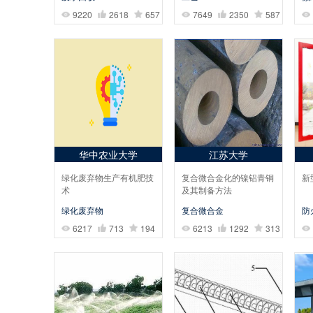
9220
2618
657
7649
2350
587
华中农业大学
江苏大学
绿化废弃物生产有机肥技
复合微合金化的镍铝青铜
新
术
及其制备方法
绿化废弃物
复合微合金
防
6217
713
194
6213
1292
313