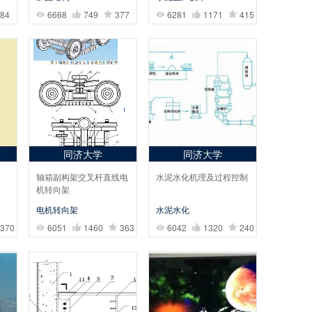
84
6668
749
377
6281
1171
415
同济大学
同济大学
轴箱副构架交叉杆直线电
水泥水化机理及过程控制
机转向架
电机转向架
水泥水化
370
6051
1460
363
6042
1320
240