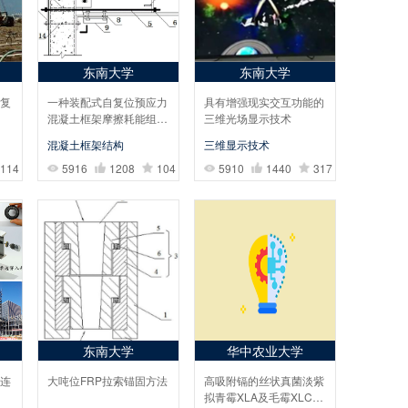
东南大学
东南大学
复
一种装配式自复位预应力
具有增强现实交互功能的
混凝土框架摩擦耗能组合
三维光场显示技术
节点
混凝土框架结构
三维显示技术
114
5916
1208
104
5910
1440
317
东南大学
华中农业大学
连
大吨位FRP拉索锚固方法
高吸附镉的丝状真菌淡紫
拟青霉XLA及毛霉XLC的