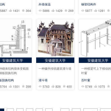
结构
外墙保温
钢管结构件
5887
1431
364
5886
1429
269
5877
1281
安徽建筑大学
安徽建筑大学
安徽建筑大学
种砌体结构墙体变截面
一种徽州传统建筑灌斗墙
一种横梁可上下移动的
钢板脱换结构
叶窗
板脱换结构
灌斗墙
百叶窗
5764
1501
398
5763
826
400
5749
1075