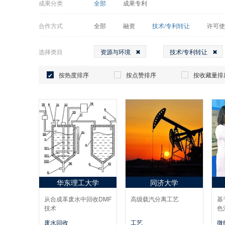
成果分类
全部
成果专利
合作方式
全部
融资
技术/专利转让
许可使
选择类目
资源与环境
技术/专利转让
按热度排序
按点赞排序
按收藏量排
华东理工大学
同济大学
从合成革废水中回收DMF
高级载汽分离工艺
基
技术
色
废水回收
工艺
微