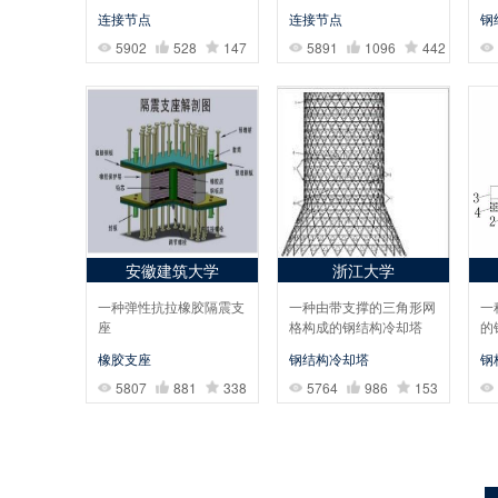
连接节点
连接节点
钢
5902
528
147
5891
1096
442
安徽建筑大学
浙江大学
一种弹性抗拉橡胶隔震支
一种由带支撑的三角形网
一
座
格构成的钢结构冷却塔
的
橡胶支座
钢结构冷却塔
钢
5807
881
338
5764
986
153