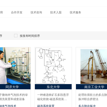
用
合作开发
技术咨询
技术入股
技术服务
序
按发布时间排序
同济大学
东北大学
南京工业大学
于微纳米气泡技术的绿
一种难选铁矿石多段悬浮
处理吹填软土的多点胁
清洗装置和成套设备
磁化焙烧‑磁选系统装置
振冲联合挤密法
及方法
纳米气泡技术
磁选系统装置
多点胁迫振冲