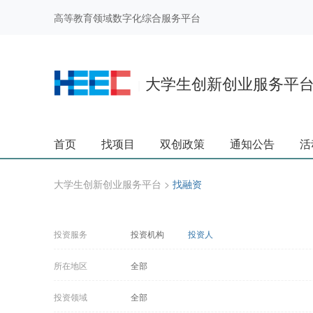
高等教育领域数字化综合服务平台
大学生创新创业服务平
|
首页
找项目
双创政策
通知公告
活
大学生创新创业服务平台
>
找融资
投资服务
投资机构
投资人
所在地区
全部
投资领域
全部