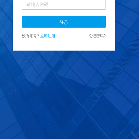
登录
没有账号?
立即注册
忘记密码?