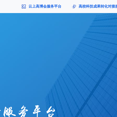
云上高博会服务平台
高校科技成果转化对接