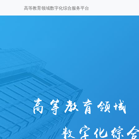
高等教育领域数字化综合服务平台