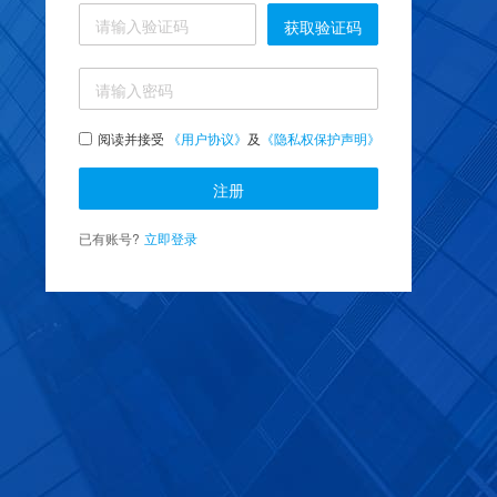
获取验证码
阅读并接受
《用户协议》
及
《隐私权保护声明》
注册
已有账号?
立即登录