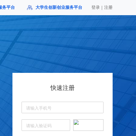
|
服务平台
大学生创新创业服务平台
登录
注册
快速注册