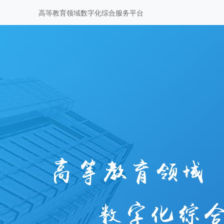
高等教育领域数字化综合服务平台