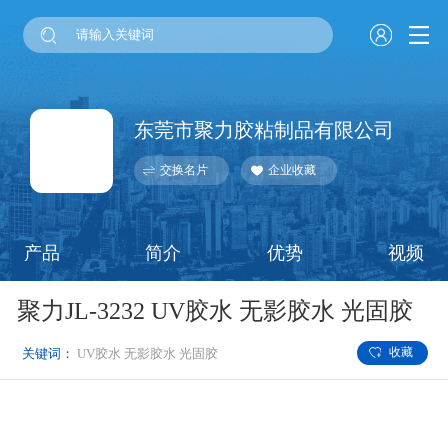
东莞市聚力胶粘制品有限公司
交换名片
企业收藏
产品
简介
优势
视频
聚力JL-3232 UV胶水 无影胶水 光固胶
收藏
关键词：
UV胶水
无影胶水
光固胶