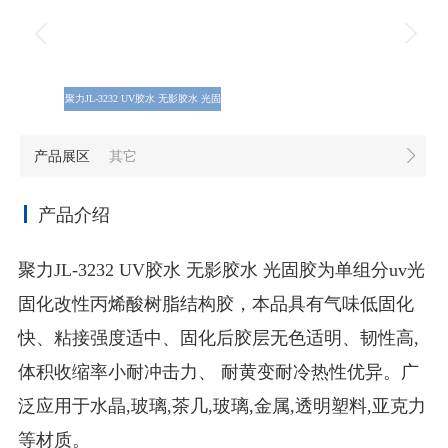
聚力JL-3232 UV胶水 无影胶水 光固
胶为单组分uv光固化改性丙烯酸树
脂结构胶
产品展区
其它
产品介绍
聚力JL-3232 UV胶水 无影胶水 光固胶为单组分uv光
固化改性丙烯酸树脂结构胶，本品具有气味低固化
快、粘接强度适中、固化后胶层无色适明、韧性高,
体积收缩率小耐冲击力、 耐黄变耐冷热性优异。广
泛应用于水晶,玻璃,茶几,玻璃,金属,透明塑料,亚克力
等材质。