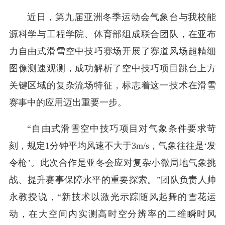
近日，第九届亚洲冬季运动会气象台与我校能
源科学与工程学院、体育部组成联合团队，在亚布
力自由式滑雪空中技巧赛场开展了赛道风场超精细
图像测速观测，成功解析了空中技巧项目跳台上方
关键区域的复杂流场特征，标志着这一技术在滑雪
赛事中的应用迈出重要一步。
“自由式滑雪空中技巧项目对气象条件要求苛
刻，规定1分钟平均风速不大于3m/s，气象往往是‘发
令枪’。此次合作是亚冬会应对复杂小微局地气象挑
战、提升赛事保障水平的重要探索。”团队负责人帅
永教授说，“新技术以激光示踪随风起舞的雪花运
动，在大空间内实测高时空分辨率的二维瞬时风