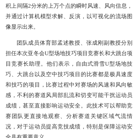
积上间隔2分米的上万个点的瞬时风速、风向信息，
并通过计算机模型求解、反演，以可视化的流场图
像显示出来。
团队成员体育部孟述教授、张成刚副教授分别
担任本次亚冬会U型场地技巧项目竞赛长和大跳台项
目竞赛长助理。他们表示，自由式滑雪U型场地技
巧、大跳台以及空中技巧项目的比赛都是极具速度
和技巧的项目，比赛过程中对赛场的风速和风向敏
感，不利的赛道风局部乱流和切变可能干扰运动员
成绩，甚至直接影响运动安全。此技术可以帮助竞
赛团队更直接地观察、分析赛道关键区域气流情
况，对于运动员提高竞技成绩，特别是保障运动安
全具有重要意义。