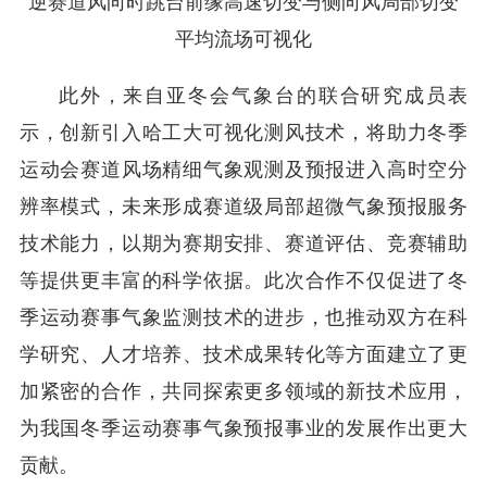
逆赛道风向时跳台前缘高速切变与侧向风局部切变
平均流场可视化
此外，来自亚冬会气象台的联合研究成员表
示，创新引入哈工大可视化测风技术，将助力冬季
运动会赛道风场精细气象观测及预报进入高时空分
辨率模式，未来形成赛道级局部超微气象预报服务
技术能力，以期为赛期安排、赛道评估、竞赛辅助
等提供更丰富的科学依据。此次合作不仅促进了冬
季运动赛事气象监测技术的进步，也推动双方在科
学研究、人才培养、技术成果转化等方面建立了更
加紧密的合作，共同探索更多领域的新技术应用，
为我国冬季运动赛事气象预报事业的发展作出更大
贡献。