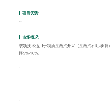
项目优势:
--
市场概况:
该项技术适用于稠油注蒸汽开采（注蒸汽吞吐/驱替）
降5%-10%。