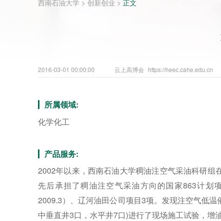
西南石油大学
>
创新创业
>
正文
2016-03-01 00:00:00
云上高博会
https://heec.cahe.edu.cn
所属领域:
化学化工
产品服务:
2002年以来，西南石油大学稠油注空气采油科研
先后承担了稠油注空气采油方向的国家863计划项目1项
2009.3）、辽河油田公司项目3项。发现注空气
中垂直井3口，水平井7口)进行了现场施工试验，增