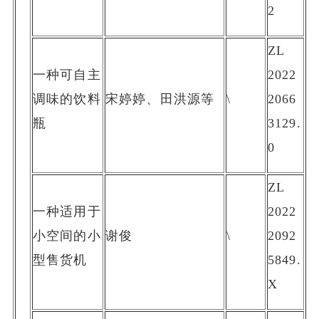
2
ZL
一种可自主
2022
调味的饮料
宋婷婷、田洪源等
\
2066
瓶
3129.
0
ZL
一种适用于
2022
小空间的小
谢俊
\
2092
型售货机
5849.
X