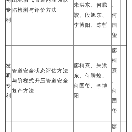
朱洪东、何腾
、
专
陷检测与评价方法
蛟、段旭东、
何
利
李博阳、陈哲
国
玺
廖
柯
发
廖柯熹、朱洪
管道安全状态评估方法
熹
明
东、何腾蛟、
与阶梯式升压管道安全
、
专
何国玺、李博
复产方法
何
利
阳
国
玺
廖