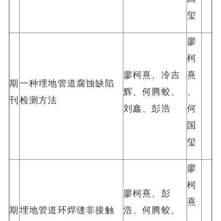
玺
廖
柯
廖柯熹、冷吉
熹
期
一种埋地管道腐蚀缺陷
辉、何腾蛟、
、
刊
检测方法
刘鑫、彭浩
何
国
玺
廖
柯
廖柯熹、彭
熹
期
埋地管道环焊缝非接触
浩、何腾蛟、
、