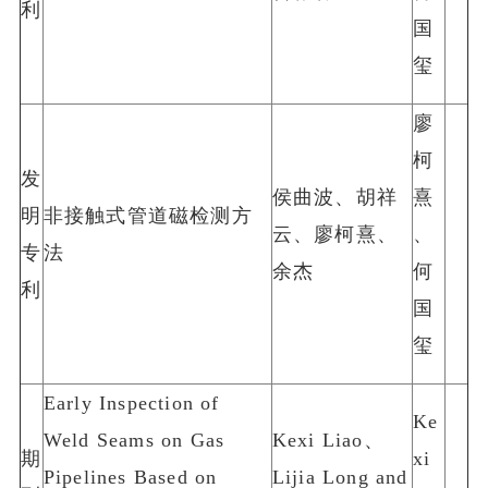
利
国
玺
廖
柯
发
侯曲波、胡祥
熹
明
非接触式管道磁检测方
云、廖柯熹、
、
专
法
余杰
何
利
国
玺
Early Inspection of
Ke
Weld Seams on Gas
Kexi Liao、
期
xi
Pipelines Based on
Lijia Long and