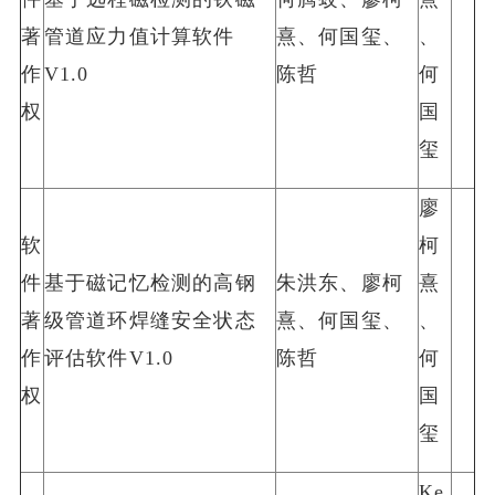
著
管道应力值计算软件
熹、何国玺、
、
作
V1.0
陈哲
何
权
国
玺
廖
软
柯
件
基于磁记忆检测的高钢
朱洪东、廖柯
熹
著
级管道环焊缝安全状态
熹、何国玺、
、
作
评估软件V1.0
陈哲
何
权
国
玺
Ke