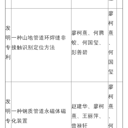
廖
柯
发
廖柯熹、何腾
熹
明
一种山地管道环焊缝非
蛟、何国玺、
、
专
接触识别定位方法
彭善碧
何
利
国
玺
廖
柯
发
赵建华、廖柯
熹
明
一种钢质管道永磁体磁
熹、王丽萍、
、
专
化装置
曾禄轩
何