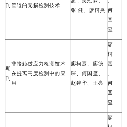
超，吴冠霖、
、
刊
管道的无损检测技术
张 健、廖柯熹
何
国
玺
廖
柯
非接触磁应力检测技术
廖柯熹、廖德
熹
期
在提离高度检测中的应
琛、何国玺、
、
刊
用
赵建华、王亮
何
国
玺
廖
柯