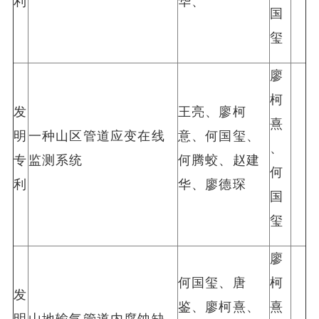
利
华、
国
玺
廖
柯
发
王亮、廖柯
熹
明
一种山区管道应变在线
意、何国玺、
、
专
监测系统
何腾蛟、赵建
何
利
华、廖德琛
国
玺
廖
何国玺、唐
柯
发
鉴、廖柯熹、
熹
明
山地输气管道内腐蚀缺