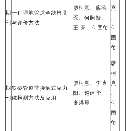
廖柯熹、廖德
熹
期
一种埋地管道全线检测
琛、何腾蛟、
、
刊
与评价方法
王 亮、何国玺
何
国
玺
廖
柯
廖柯熹、李博
熹
期
铁磁管道非接触式应力
阳、赵建华、
、
刊
磁检测方法及应用
庞洪晨
何
国
玺