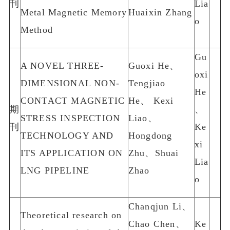
刊
Lia
Metal Magnetic Memory
Huaixin Zhang
o
Method
Gu
A NOVEL THREE-
Guoxi He、
oxi
DIMENSIONAL NON-
Tengjiao
He
CONTACT MAGNETIC
He、 Kexi
期
、
STRESS INSPECTION
Liao、
刊
Ke
TECHNOLOGY AND
Hongdong
xi
ITS APPLICATION ON
Zhu、Shuai
Lia
LNG PIPELINE
Zhao
o
Chanqjun Li、
Theoretical research on
Chao Chen、
Ke