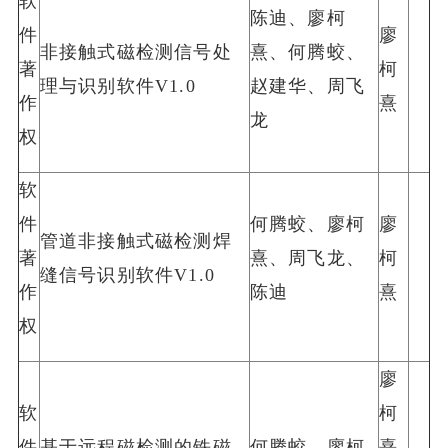
软
陈迪、廖柯
件
廖
非接触式磁检测信号处
熹、何腾蛟、
著
柯
理与识别软件V1.0
赵建华、周飞
作
熹
龙
权
软
件
何腾蛟、廖柯
廖
管道非接触式磁检测焊
著
熹、周飞龙、
柯
缝信号识别软件V1.0
作
陈迪
熹
权
廖
软
柯
件
基于远程磁检测的铁磁
何腾蛟、廖柯
熹