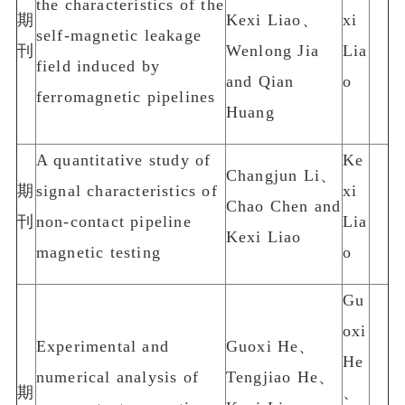
the characteristics of the
期
Kexi Liao、
xi
self-magnetic leakage
刊
Wenlong Jia
Lia
field induced by
and Qian
o
ferromagnetic pipelines
Huang
A quantitative study of
Ke
Changjun Li、
期
signal characteristics of
xi
Chao Chen and
刊
non-contact pipeline
Lia
Kexi Liao
magnetic testing
o
Gu
oxi
Experimental and
Guoxi He、
He
numerical analysis of
Tengjiao He、
期
、