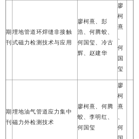
廖
柯
廖柯熹、彭
熹
期
埋地管道环焊缝非接触
浩、何腾蛟、
、
刊
式磁力检测技术与应用
何国玺、冷古
何
辉、赵建华
国
玺
廖
柯
廖柯熹、何腾
熹
期
埋地油气管道应力集中
蛟、李明红、
、
刊
磁力外检测技术
何国玺
何
国