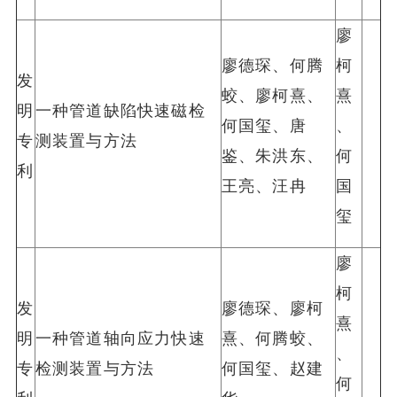
廖
廖德琛、何腾
柯
发
蛟、廖柯熹、
熹
明
一种管道缺陷快速磁检
何国玺、唐
、
专
测装置与方法
鉴、朱洪东、
何
利
王亮、汪冉
国
玺
廖
柯
发
廖德琛、廖柯
熹
明
一种管道轴向应力快速
熹、何腾蛟、
、
专
检测装置与方法
何国玺、赵建
何