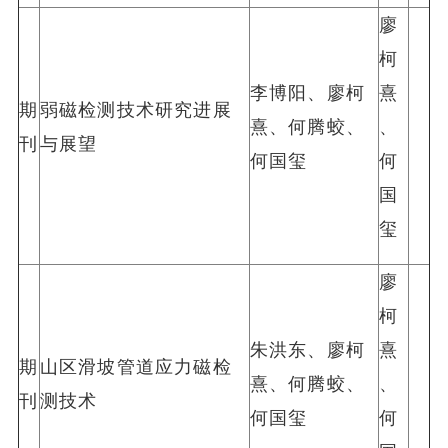
廖
柯
李博阳、廖柯
熹
期
弱磁检测技术研究进展
熹、何腾蛟、
、
刊
与展望
何国玺
何
国
玺
廖
柯
朱洪东、廖柯
熹
期
山区滑坡管道应力磁检
熹、何腾蛟、
、
刊
测技术
何国玺
何