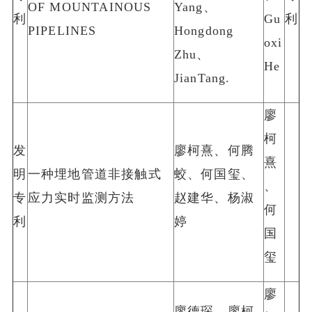
OF MOUNTAINOUS
Yang、
利
Gu
利
PIPELINES
Hongdong
oxi
Zhu、
He
JianTang.
廖
柯
发
廖柯熹、何腾
熹
明
一种埋地管道非接触式
蛟、何国玺、
、
专
应力实时监测方法
赵建华、杨淑
何
利
婷
国
玺
廖
廖德琛、廖柯