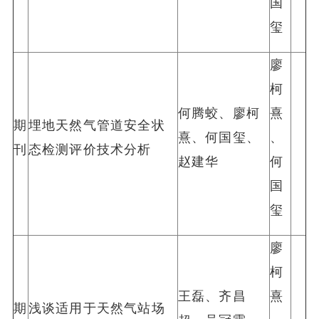
国
玺
廖
柯
何腾蛟、廖柯
熹
期
埋地天然气管道安全状
熹、何国玺、
、
刊
态检测评价技术分析
赵建华
何
国
玺
廖
柯
王磊、齐昌
熹
期
浅谈适用于天然气站场