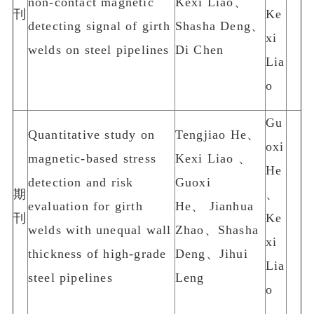
non-contact magnetic
Kexi Liao、
刊
Ke
detecting signal of girth
Shasha Deng、
xi
welds on steel pipelines
Di Chen
Lia
o
Gu
Quantitative study on
Tengjiao He、
oxi
magnetic-based stress
Kexi Liao 、
He
detection and risk
Guoxi
期
、
evaluation for girth
He、 Jianhua
刊
Ke
welds with unequal wall
Zhao、Shasha
xi
thickness of high-grade
Deng、Jihui
Lia
steel pipelines
Leng
o