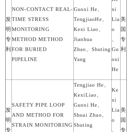
NON-CONTACT REAL-
Guoxi He、
xi
发
TIME STRESS
TengjiaoHe、
Lia
美
明
MONITORING
Kexi Liao、
o
国
专
METHOD METHOD
Jianhua
、
专
利
FOR BURIED
Zhao、Shuting
Gu
利
PIPELINE
Yang
oxi
He
Tengjiao He、
Ke
KexiLiao、
xi
SAFETY PIPE LOOP
Guoxi He、
发
Lia
美
AND METHOD FOR
Shuai Zhao、
明
o
国
STRAIN MONITORING
Shuting
专
、
专