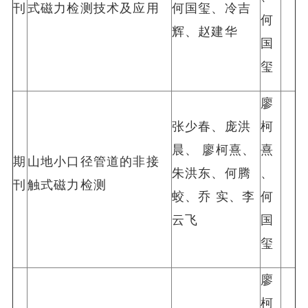
刊
式磁力检测技术及应用
何国玺、冷吉
何
辉、赵建华
国
玺
廖
张少春、庞洪
柯
晨、 廖柯熹、
熹
期
山地小口径管道的非接
朱洪东、何腾
、
刊
触式磁力检测
蛟、乔 实、李
何
云飞
国
玺
廖
柯