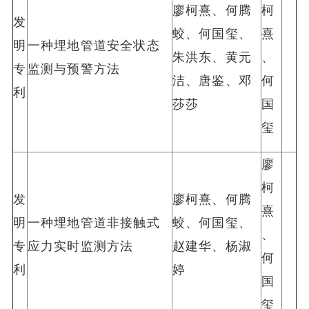
廖柯熹、何腾
柯
发
蛟、何国玺、
熹
明
一种埋地管道安全状态
朱洪东、黄元
、
专
监测与预警方法
洁、唐鉴、邓
何
利
莎莎
国
玺
廖
柯
发
廖柯熹、何腾
熹
明
一种埋地管道非接触式
蛟、何国玺、
、
专
应力实时监测方法
赵建华、杨淑
何
利
婷
国
玺