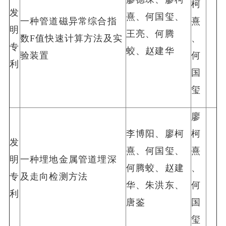
柯
发
熹、何国玺、
一种管道磁异常综合指
熹
明
王亮、何腾
数F值快速计算方法及实
、
专
蛟、赵建华
验装置
何
利
国
玺
廖
李博阳、廖柯
柯
发
熹、何国玺、
熹
明
一种埋地金属管道埋深
何腾蛟、赵建
、
专
及走向检测方法
华、朱洪东、
何
利
唐鉴
国
玺