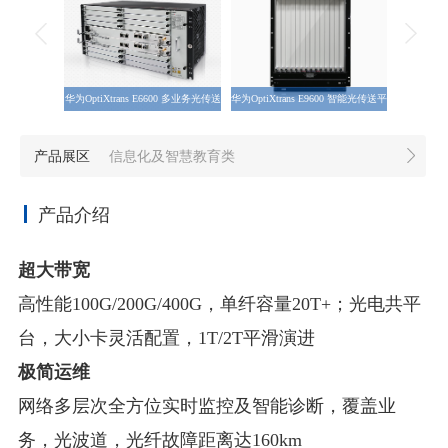
华为OptiXtrans E6600 多业务光传送
华为OptiXtrans E9600 智能光传送平
华为Op
平台
台
产品展区
信息化及智慧教育类
产品介绍
超大带宽
高性能100G/200G/400G，单纤容量20T+；光电共平
台，大小卡灵活配置，1T/2T平滑演进
极简运维
网络多层次全方位实时监控及智能诊断，覆盖业
务，光波道，光纤故障距离达160km