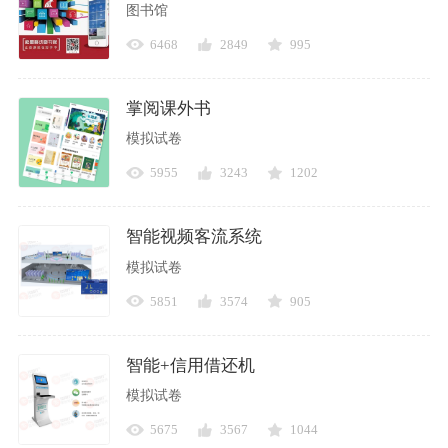
图书馆
6468
2849
995
掌阅课外书
模拟试卷
5955
3243
1202
智能视频客流系统
模拟试卷
5851
3574
905
智能+信用借还机
模拟试卷
5675
3567
1044