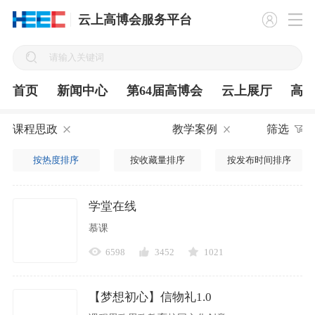
云上高博会服务平台
首页
新闻中心
第64届高博会
云上展厅
高
课程思政
教学案例
筛选
按热度排序
按收藏量排序
按发布时间排序
学堂在线
慕课
6598
3452
1021
【梦想初心】信物礼1.0