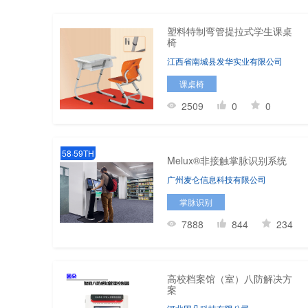
塑料特制弯管提拉式学生课桌
椅
江西省南城县发华实业有限公司
课桌椅
2509
0
0
58·59TH
Melux®非接触掌脉识别系统
广州麦仑信息科技有限公司
掌脉识别
7888
844
234
高校档案馆（室）八防解决方
案