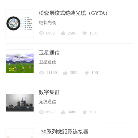
松套层绞式铠装光缆（GYTA）
铠装光缆
6902
2596
1087
卫星通信
卫星通信
11130
3892
1061
数字集群
无线通信
8627
3680
998
J30系列微距形连接器