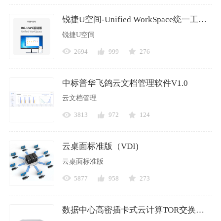
锐捷U空间-Unified WorkSpace统一工作空间解决方案-RG-Unified WorkSpace基础版
锐捷U空间
2694
999
276
中标普华飞鸽云文档管理软件V1.0
云文档管理
3813
972
124
云桌面标准版（VDI)
云桌面标准版
5877
958
273
数据中心高密插卡式云计算TOR交换机RG-S6920-4C