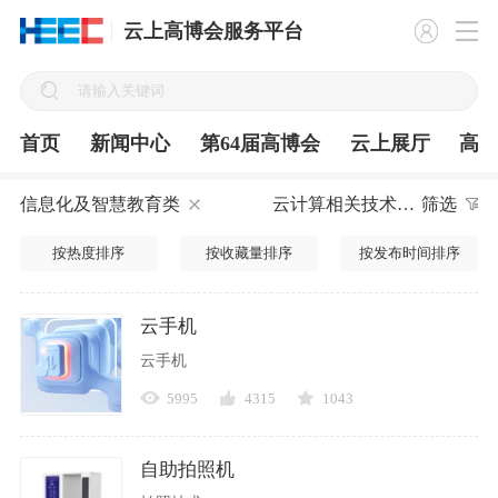
云上高博会服务平台
首页
新闻中心
第64届高博会
云上展厅
高
信息化及智慧教育类
云计算相关技术与产品
筛选
按热度排序
按收藏量排序
按发布时间排序
云手机
云手机
5995
4315
1043
自助拍照机