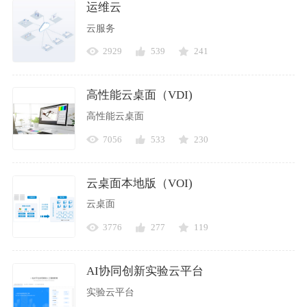
运维云
云服务
2929
539
241
高性能云桌面（VDI)
高性能云桌面
7056
533
230
云桌面本地版（VOI)
云桌面
3776
277
119
AI协同创新实验云平台
实验云平台