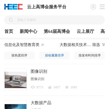
云上高博会服务平台
首页
新闻中心
第64届高博会
云上展厅
高
信息化及智慧教育类
大数据相关技术与产品
筛选
按热度排序
按收藏量排序
按发布时间排序
图像识别
图像识别
9773
3457
1091
大数据产品