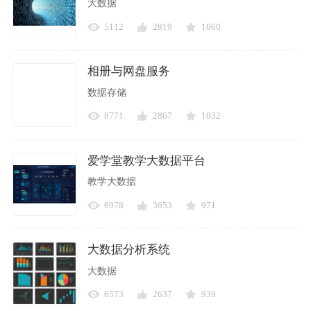
大数据
5112
2819
1060
相册与网盘服务
数据存储
8771
2867
1032
爱学堂教学大数据平台
教学大数据
6978
3653
971
大数据分析系统
大数据
6573
2637
939