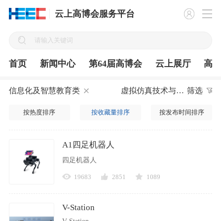
云上高博会服务平台
首页
新闻中心
第64届高博会
云上展厅
高
信息化及智慧教育类
虚拟仿真技术与虚拟实现系统
筛选
按热度排序
按收藏量排序
按发布时间排序
A1四足机器人
四足机器人
19683
2851
1089
V-Station