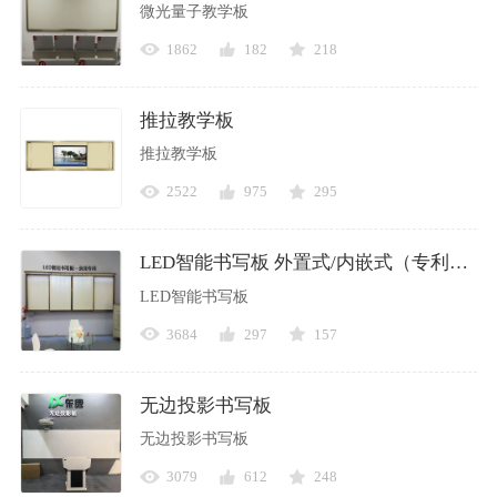
微光量子教学板
1862
182
218
推拉教学板
推拉教学板
2522
975
295
LED智能书写板 外置式/内嵌式（专利产品）
LED智能书写板
3684
297
157
无边投影书写板
无边投影书写板
3079
612
248