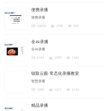
便携录播
便携录播
10638
2760
925
全4k录播
全4k录播
6193
2595
1184
锐取云眼·常态化录播教室
智慧录播
5290
2317
1234
精品录播