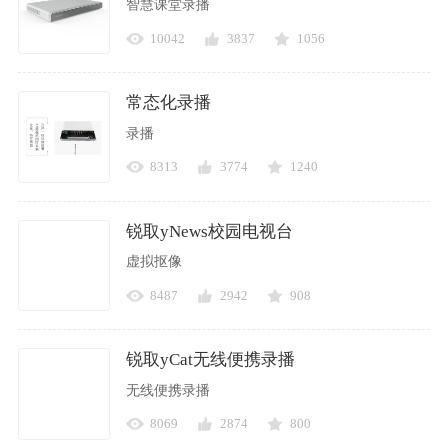
智慧课堂录播
10042
3837
1056
常态化录播
录播
8313
3774
1240
锐取yNews校园电视台
虚拟抠像
8487
2942
908
锐取yCat无线便携录播
无线便携录播
8069
2874
800