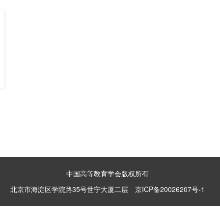
中国高等教育学会版权所有
北京市海淀区学院路35号世宁大厦二层
京ICP备20026207号-1