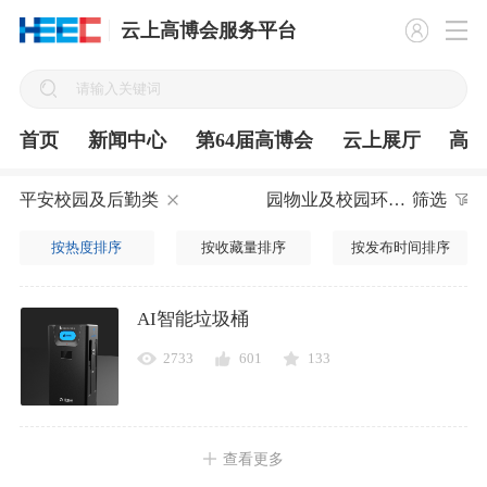
云上高博会服务平台
首页
新闻中心
第64届高博会
云上展厅
高
平安校园及后勤类
园物业及校园环境建设
筛选
按热度排序
按收藏量排序
按发布时间排序
AI智能垃圾桶
2733
601
133
查看更多