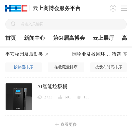
云上高博会服务平台
首页
新闻中心
第64届高博会
云上展厅
高
平安校园及后勤类
园物业及校园环境建设
筛选
按热度排序
按收藏量排序
按发布时间排序
AI智能垃圾桶
2733
601
133
查看更多