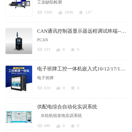
工业缺陷检测
5505
1036
127
CAN通讯控制器显示器远程调试终端-------PKCAN-WIFI
PCAN
321
0
0
电子班牌工控一体机嵌入式10/12/17/19寸全铝触控电容平板电脑触摸屏
电子班牌
619
0
0
供配电综合自动化实训系统
水轮机组发电实训系统
686
0
0