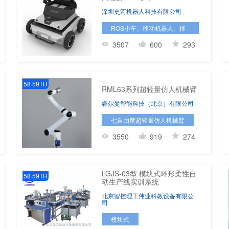
深圳史河机器人科技有限公司
ROS小车、移动机器人、移
动开发平台
3507
600
293
58·59TH
RML63系列超轻量仿人机械臂
睿尔曼智能科技（北京）有限公司
七自由度超轻量仿人机械臂
3550
919
274
LGJS-03型 模块式环形柔性自
58·59TH
动生产线实训系统
北京智控理工伟业科教设备有限公
司
模块式