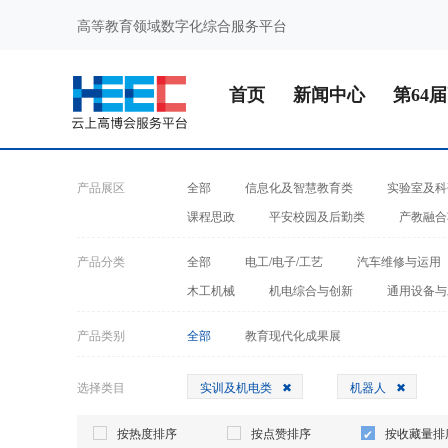
高等教育领域数字化综合服务平台
首页
新闻中心
第64
产品展区
全部
信息化及智慧教育类
实验室及科
课程思政
平安校园及后勤类
产教融合
产品分类
全部
电工/电子/工艺
汽车维修与运用
木工机械
机电综合与创新
通用设备与
产品类别
全部
教育现代化成果展
选择类目
实训及机电类
机器人
按热度排序
按点赞排序
按收藏量排