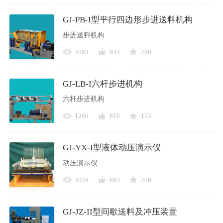
GJ-PB-I型平行四边形步进送料机构
步进送料机构
2093
935
280
GJ-LB-I六杆步进机构
六杆步进机构
1260
810
153
GJ-YX-I型液体动压演示仪
动压演示仪
2026
693
206
GJ-JZ-II型间歇送料及冲压装置