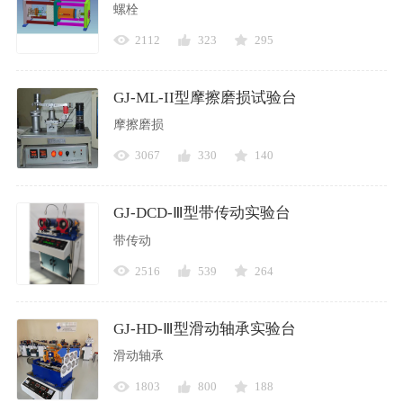
螺栓
2112
323
295
GJ-ML-II型摩擦磨损试验台
摩擦磨损
3067
330
140
GJ-DCD-Ⅲ型带传动实验台
带传动
2516
539
264
GJ-HD-Ⅲ型滑动轴承实验台
滑动轴承
1803
800
188