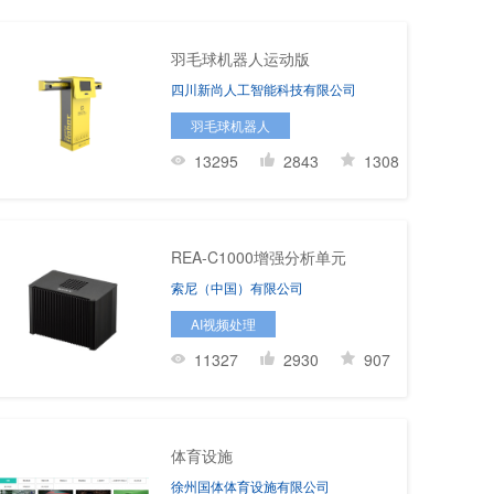
羽毛球机器人运动版
四川新尚人工智能科技有限公司
羽毛球机器人
13295
2843
1308
REA-C1000增强分析单元
索尼（中国）有限公司
AI视频处理
11327
2930
907
体育设施
徐州国体体育设施有限公司