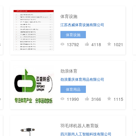
体育设施
江苏杰威体育设施有限公司
体育设施
3
13792
4118
1021
劲浪体育
劲浪重庆体育用品有限公司
体育用品
9
11990
3166
1115
羽毛球机器人教育版
四川新尚人工智能科技有限公司