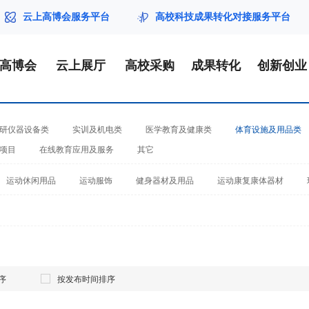
云上高博会服务平台
高校科技成果转化对接服务平台
届高博会
云上展厅
高校采购
成果转化
创新创业
研仪器设备类
实训及机电类
医学教育及健康类
体育设施及用品类
项目
在线教育应用及服务
其它
运动休闲用品
运动服饰
健身器材及用品
运动康复康体器材
序
按发布时间排序