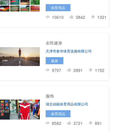
体育用品
10610
3842
1321
全民健身
天津市春华体育设施有限公司
健身
9707
3991
1152
服饰
湖北动能体育用品有限公司
体育用品
8582
3721
891