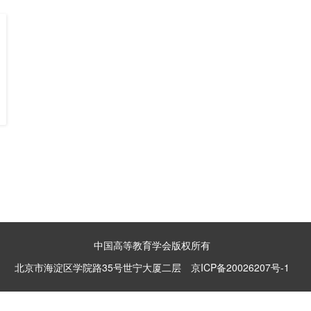
中国高等教育学会版权所有
北京市海淀区学院路35号世宁大厦二层
京ICP备20026207号-1