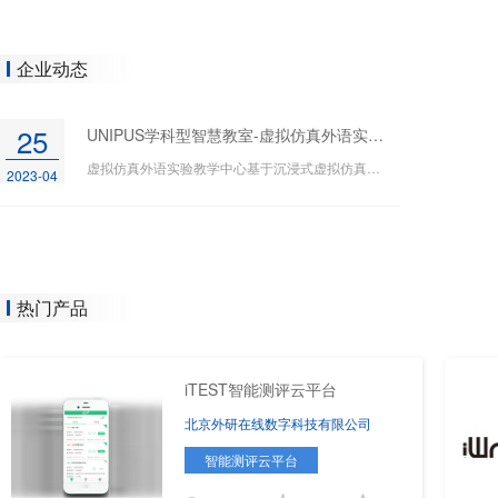
模式，通过教材、课程、平台、工具、培训、场景与云七个方
语教学新生态。 外研在线基于对国内外外语教育的研究和优质学术
企业动态
据、机器学习分析等结合、应用创新，实现精准化、个性化教
构建趋于未来教育教学发展、服务国家未来人才培养的新时代高
25
UNIPUS学科型智慧教室-虚拟仿真外语实验教学中心
化趋势、外研社品牌影响力和行业同仁的支持与帮助，已形成
虚拟仿真外语实验教学中心基于沉浸式虚拟仿真技术，结合实验教学、语言教学理论、二语习得理论，探索“新文科”建设背景下外语学科实验教学的创新突破。
2023-04
和教育培训，已覆盖全国超70%高校、服务1400余万用户。
热门产品
iTEST智能测评云平台
北京外研在线数字科技有限公司
智能测评云平台