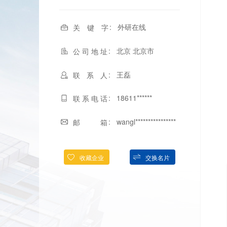
外研在线
关 键 字
北京 北京市
公司地址
王磊
联 系 人
18611******
联系电话
wangl****************
邮 箱
收藏企业
交换名片