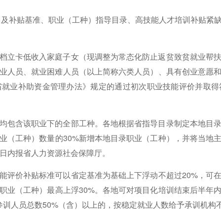
项目及补贴基准、职业（工种）指导目录、高技能人才培训补贴紧
档立卡低收入家庭子女（现调整为常态化防止返贫致贫就业帮
业人员、就业困难人员（以上简称六类人员）、具有创业意愿
省就业补助资金管理办法》规定的通过初次职业技能评价并取得
均包含该职业下的全部工种。各地根据省指导目录制定本地目
业（工种）数量的30%新增本地目录职业（工种），并将当地
作日内报省人力资源社会保障厅。
能评价补贴标准可以省定基准为基础上下浮动不超过20%，可
职业（工种）最高上浮30%。各地可对项目化培训结束后半年
训人员总数50%（含）以上的，按稳定就业人数给予承训机构不