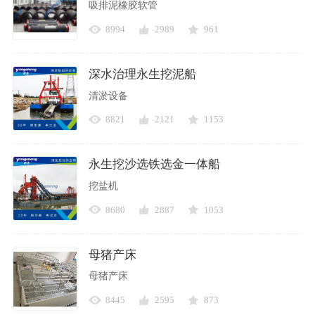
吸排泥橡胶软管
8994
2989
961
深水治理永生挖泥船
清淤设备
8821
2121
1153
永生挖沙选铁选金一体船
挖盐机
8680
2887
1053
母猪产床
母猪产床
8445
2595
873