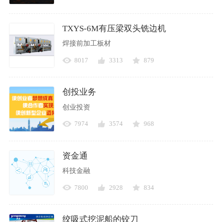
TXYS-6M有压梁双头铣边机
焊接前加工板材
8017
3313
879
创投业务
创业投资
7974
3574
968
资金通
科技金融
7800
2928
834
绞吸式挖泥船的铰刀