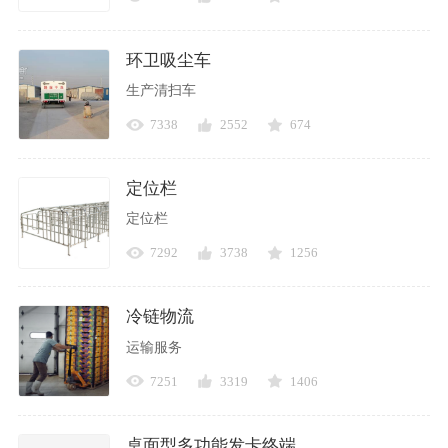
环卫吸尘车
生产清扫车
7338
2552
674
定位栏
定位栏
7292
3738
1256
冷链物流
运输服务
7251
3319
1406
桌面型多功能发卡终端