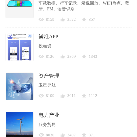
车载数据、行车记录、录像回放、WIFI热点、蓝
牙、FM、语音识别
8159
3522
857
鲸准APP
投融资
8126
2869
1343
资产管理
卫星导航
8109
3011
1112
电力产业
服务贸易
8030
3407
871