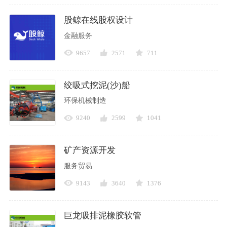
股鲸在线股权设计
金融服务
9657
2571
711
绞吸式挖泥(沙)船
环保机械制造
9240
2599
1041
矿产资源开发
服务贸易
9143
3640
1376
巨龙吸排泥橡胶软管