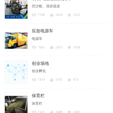
挖沙船、清淤疏浚
7768
3418
1321
应急电源车
电源车
7601
2453
1038
创业场地
创业孵化
7474
3701
875
保育栏
保育栏
7415
3488
1481