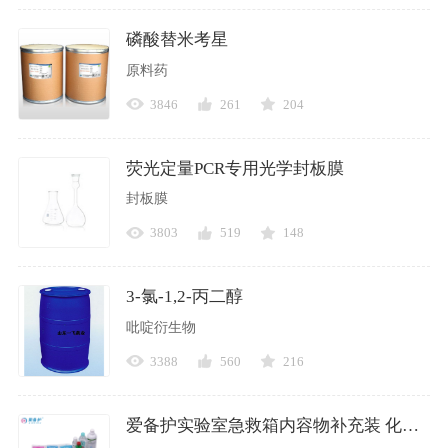
磷酸替米考星
原料药
3846
261
204
荧光定量PCR专用光学封板膜
封板膜
3803
519
148
3-氯-1,2-丙二醇
吡啶衍生物
3388
560
216
爱备护实验室急救箱内容物补充装 化学生物机械电子增补包 通用基础标准升级增补包