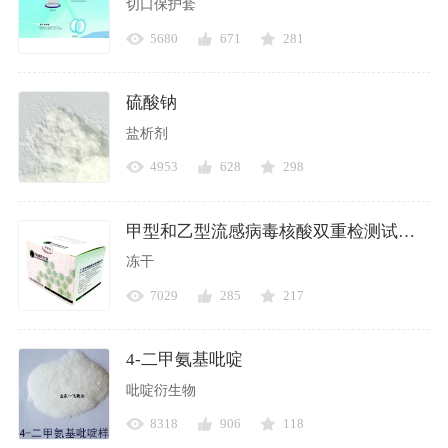
切口保护套
5680
671
281
硫酸钠
盐析剂
4953
628
298
甲型和乙型流感病毒核酸双重检测试剂盒（PCR-荧光法）
冻干
7029
285
217
4-二甲氨基吡啶
吡啶衍生物
8318
906
118