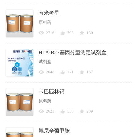
替米考星
原料药
2716
593
130
HLA-B27基因分型测定试剂盒
试剂盒
2648
771
167
卡巴匹林钙
原料药
2623
558
209
氟尼辛葡甲胺