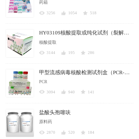
药箱
3256
1054
518
HY03109核酸提取或纯化试剂（裂解法）
核酸提取
3144
195
286
甲型流感病毒核酸检测试剂盒（PCR-荧光探针法）CFDA
PCR
3094
940
141
盐酸头孢噻呋
原料药
2870
520
184