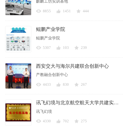
麒麟工坊实训基地
8855
1451
444
鲲鹏产业学院
鲲鹏产业学院
5307
103
239
西安交大与海尔共建联合创新中心
产教融合创新中心
4433
830
267
讯飞幻境与北京航空航天大学共建实习实践基地
讯飞幻境
4330
702
275