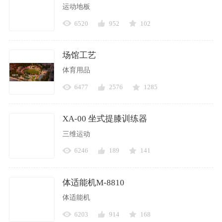
运动地板
6520
952
102
场馆工艺
体育用品
6477
2576
1285
XA-00 坐式提膝训练器
三维运动
6246
189
141
体适能机M-8810
体适能机
6203
914
168