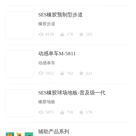
SES橡胶预制型步道
橡胶步道
6156
176
203
动感单车M-5811
动感单车
5912
702
223
SES橡胶球场地板-普及级一代
橡胶地板
5871
716
176
辅助产品系列