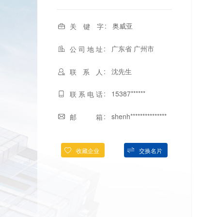
奥威亚
关 键 字
广东省 广州市
公司地址
沈先生
联 系 人
15387******
联系电话
shenh***************
邮 箱
收藏企业
交换名片