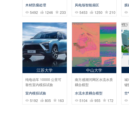
木材防腐处理
风电场智能扇区
膜
5492
1246
233
5453
1250
210
江苏大学
中山大学
纯电动车 10000 公里可
南方感潮河网区水流水质
城
靠性室内模拟试验
耦合模型
键
室内模拟试验
水流水质耦合模型
空
5192
805
163
5104
955
172