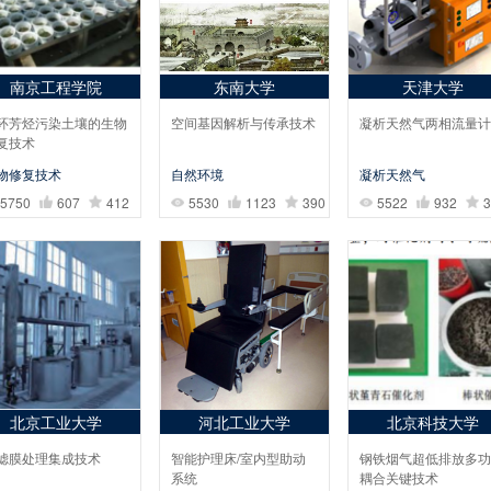
南京工程学院
东南大学
天津大学
环芳烃污染土壤的生物
空间基因解析与传承技术
凝析天然气两相流量计
复技术
物修复技术
自然环境
凝析天然气
5750
607
412
5530
1123
390
5522
932
3
北京工业大学
河北工业大学
北京科技大学
滤膜处理集成技术
智能护理床/室内型助动
钢铁烟气超低排放多功
系统
耦合关键技术