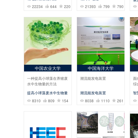
22234
644
220
21393
799
790
中国农业大学
中国海洋大学
一种提高小球藻在养猪废
潮流能发电装置
面
水中生物量的方法
综
提高小球藻废水中生物量
潮流能发电装置
智
8310
809
154
8038
1110
261