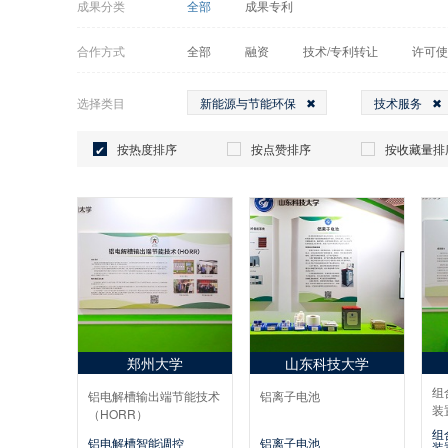
成果分类
全部
成果专利
合作方式
全部
融资
技术/专利转让
许可使
选择类目
新能源与节能环保
技术服务
按热度排序
按点赞排序
按收藏量排
郑州大学
山东科技大学
组
铝电解槽输出端节能技术
铝离子电池
装
（HORR）
组
铝电解槽智能调控
铝离子电池
装