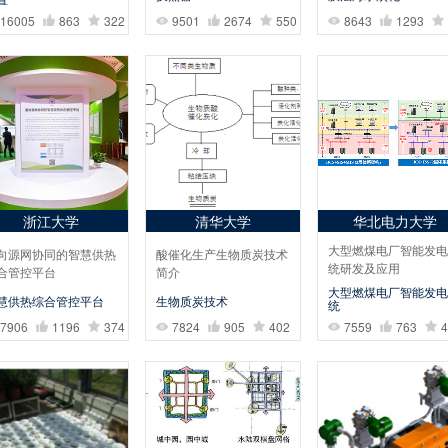
16005
863
322
9501
2674
550
8643
1293
浙江大学
清华大学
华北电力大学
大型燃煤电厂智能发电
向源网协同的智慧供热
酸催化生产生物质炭技术
统研发及应用
合管控平台
简介
大型燃煤电厂智能发电
慧供热综合管控平台
生物质炭技术
统
7559
763
4
7906
1196
374
7824
905
402