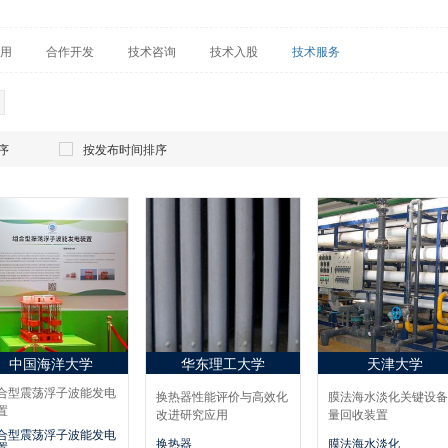
用
合作开发
技术咨询
技术入股
技术服务
序
按发布时间排序
中国海洋大学
华东理工大学
天津大学
合型震荡浮子波能发电
换热器性能评价与高效化
膜法海水淡化关键设备
置
改进研究应用
量回收装置
合型震荡浮子波能发电
换热器
膜法海水淡化
置