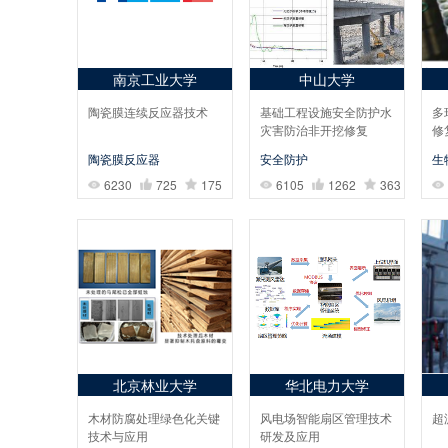
南京工业大学
中山大学
陶瓷膜连续反应器技术
基础工程设施安全防护水
多
灾害防治非开挖修复
修
陶瓷膜反应器
安全防护
生
6230
725
175
6105
1262
363
北京林业大学
华北电力大学
木材防腐处理绿色化关键
风电场智能扇区管理技术
超
技术与应用
研发及应用