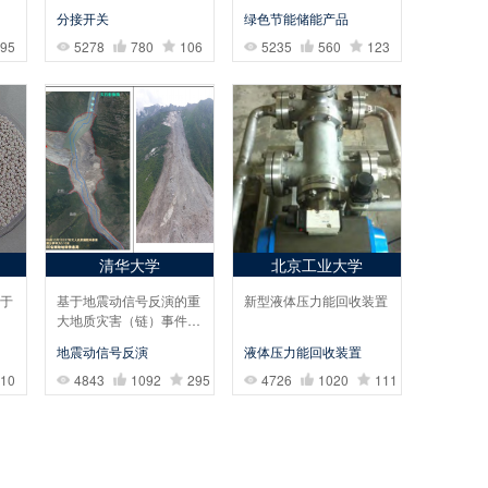
分接开关
绿色节能储能产品
95
5278
780
106
5235
560
123
清华大学
北京工业大学
于
基于地震动信号反演的重
新型液体压力能回收装置
大地质灾害（链）事件与
风险一体化预警方法
地震动信号反演
液体压力能回收装置
10
4843
1092
295
4726
1020
111