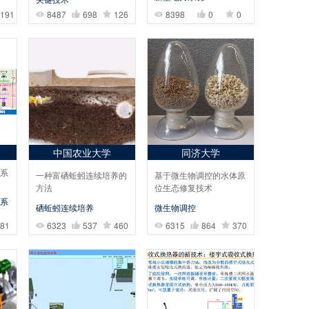
8487
698
126
191
8398
0
0
中国农业大学
同济大学
系
一种富硒蚯蚓连续培养的
基于微生物调控的水体原
方法
位生态修复技术
系
硒蚯蚓连续培养
微生物调控
81
6323
537
460
6315
864
370