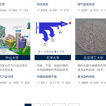
处理
助动系统
烟气超低排放
5344
994
154
5326
541
379
5297
612
1
中山大学
天津大学
北京理工大学
市复合空气污染治理关
高效、节能、低碳内燃机
颗粒化微生物吸附剂用
技术和设备
余热能梯级利用基础研究
废水染料回收（技术）
气污染治理
内燃机能量平衡
废水染料回收
4942
1264
454
4911
1170
400
4880
635
4