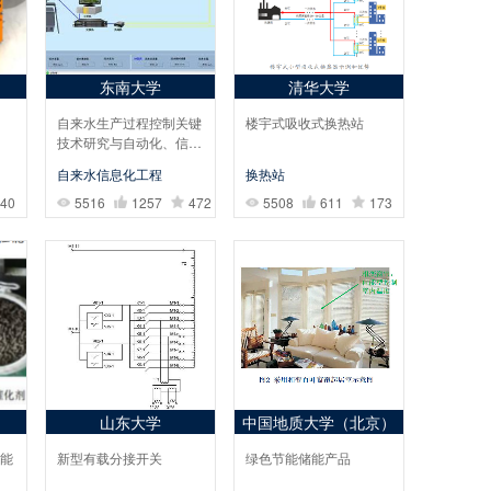
东南大学
清华大学
自来水生产过程控制关键
楼宇式吸收式换热站
技术研究与自动化、信息
化示范工程建设
自来水信息化工程
换热站
40
5516
1257
472
5508
611
173
山东大学
中国地质大学（北京）
能
新型有载分接开关
绿色节能储能产品